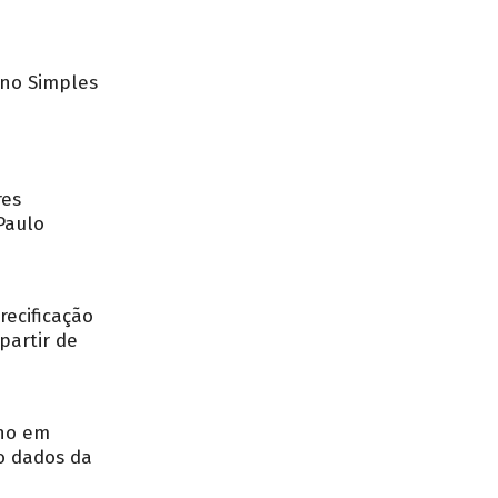
no Simples
res
Paulo
recificação
partir de
nho em
o dados da