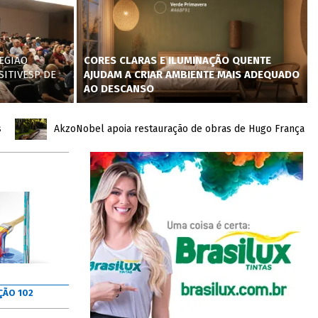
EGIÃO
CORES CLARAS E ILUMINAÇÃO QUENTE
SITIVESP DE
AJUDAM A CRIAR AMBIENTE MAIS ADEQUADO
AO DESCANSO
AkzoNobel apoia restauração de obras de Hugo França no Inhot
ÇÃO 102