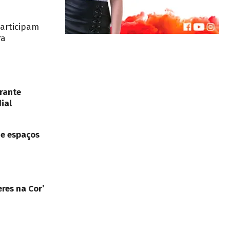
participam
ra
rante
ial
de espaços
res na Cor’