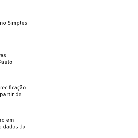
no Simples
res
Paulo
recificação
partir de
nho em
o dados da