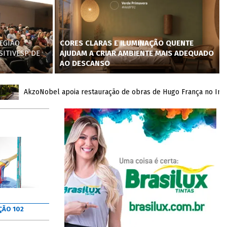
EGIÃO
CORES CLARAS E ILUMINAÇÃO QUENTE
SITIVESP DE
AJUDAM A CRIAR AMBIENTE MAIS ADEQUADO
AO DESCANSO
AkzoNobel apoia restauração de obras de Hugo França no Inhotim c
ÇÃO 102