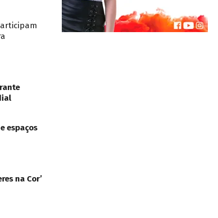
participam
ra
rante
ial
de espaços
res na Cor’