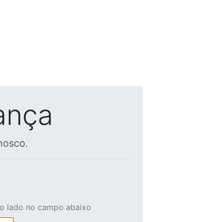
ança
nosco.
ao lado no campo abaixo