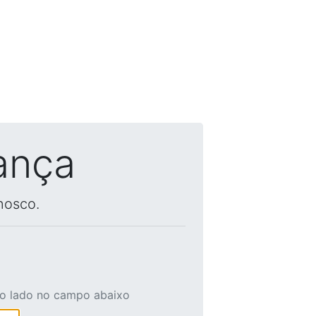
ança
nosco.
ao lado no campo abaixo