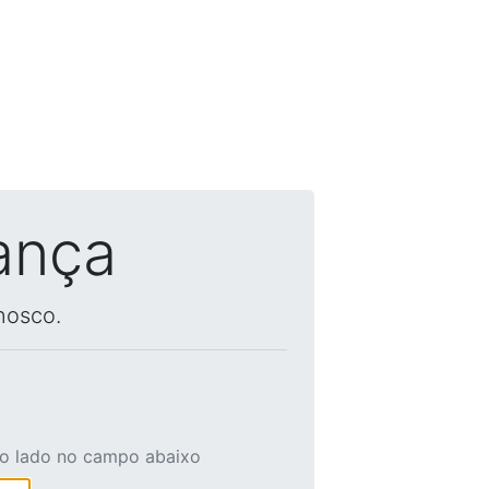
ança
nosco.
ao lado no campo abaixo