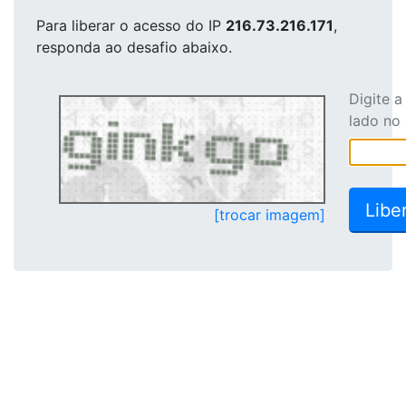
Para liberar o acesso
do IP
216.73.216.171
,
responda ao desafio abaixo.
Digite 
lado no
[trocar imagem]