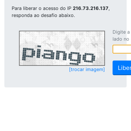
Para liberar o acesso
do IP
216.73.216.137
,
responda ao desafio abaixo.
Digite 
lado no
[trocar imagem]