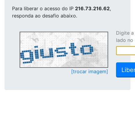
Para liberar o acesso
do IP
216.73.216.62
,
responda ao desafio abaixo.
Digite 
lado no
[trocar imagem]