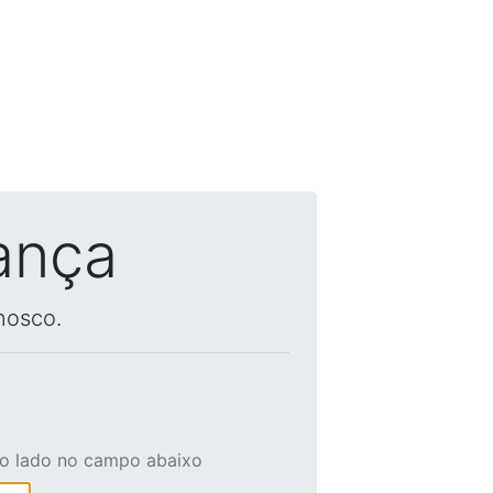
ança
nosco.
ao lado no campo abaixo