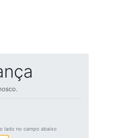
ança
nosco.
ao lado no campo abaixo