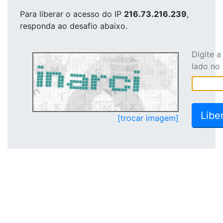
Para liberar o acesso
do IP
216.73.216.239
,
responda ao desafio abaixo.
Digite 
lado no
[trocar imagem]