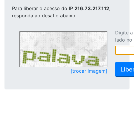
Para liberar o acesso
do IP
216.73.217.112
,
responda ao desafio abaixo.
Digite 
lado no
[trocar imagem]