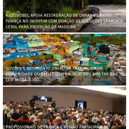
AKZONOBEL APOIA RESTAURAÇÃO DE OBRAS DE HUGO
FRANÇA NO INHOTIM COM DOAÇÃO DE SOLUÇÕES SPARLACK
CETOL PARA PROTEÇÃO DA MADEIRA
SUVINIL E MOVIMENTO UNIÃO BR TRANSFORMAM
COMUNIDADE DO RECIFE COM PROJETO QUE MOSTRA QUE
COR MUDA TUDO
PROFISSIONAIS DE FRANCA E REGIÃO PARTICIPAM DE