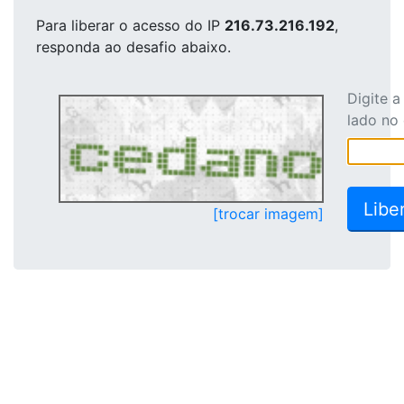
Para liberar o acesso
do IP
216.73.216.192
,
responda ao desafio abaixo.
Digite 
lado no
[trocar imagem]