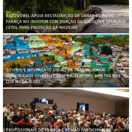
AKZONOBEL APOIA RESTAURAÇÃO DE OBRAS DE HUGO
FRANÇA NO INHOTIM COM DOAÇÃO DE SOLUÇÕES SPARLACK
CETOL PARA PROTEÇÃO DA MADEIRA
SUVINIL E MOVIMENTO UNIÃO BR TRANSFORMAM
COMUNIDADE DO RECIFE COM PROJETO QUE MOSTRA QUE
COR MUDA TUDO
PROFISSIONAIS DE FRANCA E REGIÃO PARTICIPAM DE