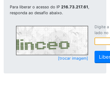
Para liberar o acesso
do IP
216.73.217.61
,
responda ao desafio abaixo.
Digite 
lado no
[trocar imagem]