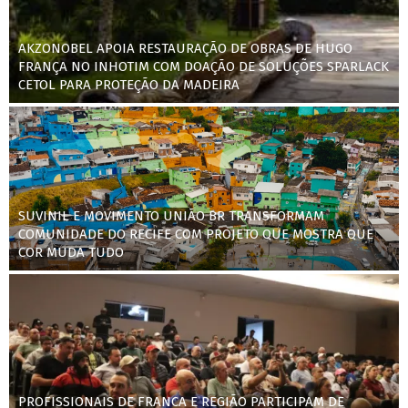
AKZONOBEL APOIA RESTAURAÇÃO DE OBRAS DE HUGO
FRANÇA NO INHOTIM COM DOAÇÃO DE SOLUÇÕES SPARLACK
CETOL PARA PROTEÇÃO DA MADEIRA
SUVINIL E MOVIMENTO UNIÃO BR TRANSFORMAM
COMUNIDADE DO RECIFE COM PROJETO QUE MOSTRA QUE
COR MUDA TUDO
PROFISSIONAIS DE FRANCA E REGIÃO PARTICIPAM DE