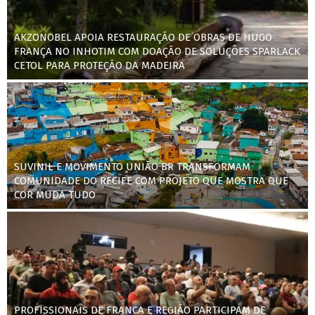
AKZONOBEL APOIA RESTAURAÇÃO DE OBRAS DE HUGO
FRANÇA NO INHOTIM COM DOAÇÃO DE SOLUÇÕES SPARLACK
CETOL PARA PROTEÇÃO DA MADEIRA
SUVINIL E MOVIMENTO UNIÃO BR TRANSFORMAM
COMUNIDADE DO RECIFE COM PROJETO QUE MOSTRA QUE
COR MUDA TUDO
PROFISSIONAIS DE FRANCA E REGIÃO PARTICIPAM DE