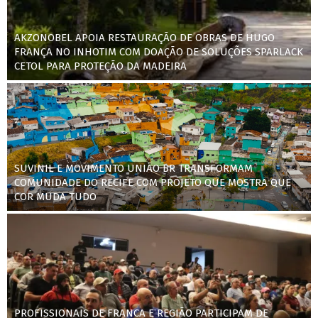
AKZONOBEL APOIA RESTAURAÇÃO DE OBRAS DE HUGO
FRANÇA NO INHOTIM COM DOAÇÃO DE SOLUÇÕES SPARLACK
CETOL PARA PROTEÇÃO DA MADEIRA
SUVINIL E MOVIMENTO UNIÃO BR TRANSFORMAM
COMUNIDADE DO RECIFE COM PROJETO QUE MOSTRA QUE
COR MUDA TUDO
PROFISSIONAIS DE FRANCA E REGIÃO PARTICIPAM DE