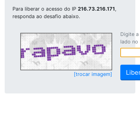
Para liberar o acesso
do IP
216.73.216.171
,
responda ao desafio abaixo.
Digite 
lado no
[trocar imagem]