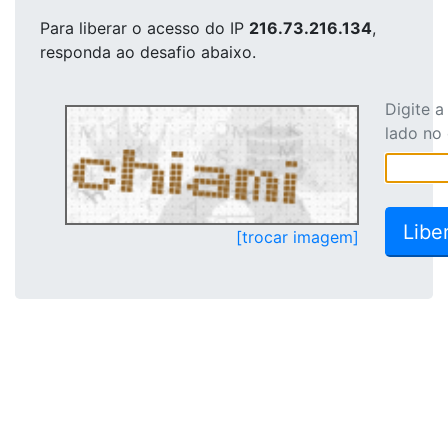
Para liberar o acesso
do IP
216.73.216.134
,
responda ao desafio abaixo.
Digite 
lado no
[trocar imagem]