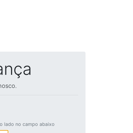
ança
nosco.
ao lado no campo abaixo