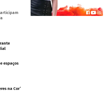
participam
ra
rante
ial
de espaços
res na Cor’