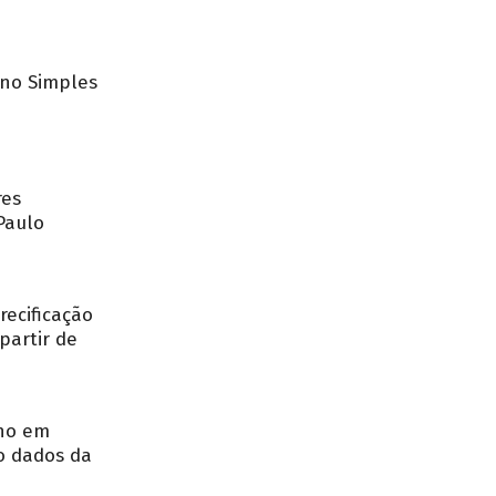
no Simples
res
Paulo
recificação
partir de
nho em
o dados da