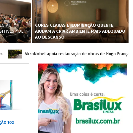
EGIÃO
CORES CLARAS E ILUMINAÇÃO QUENTE
SITIVESP DE
AJUDAM A CRIAR AMBIENTE MAIS ADEQUADO
AO DESCANSO
AkzoNobel apoia restauração de obras de Hugo França no Inh
ÇÃO 102