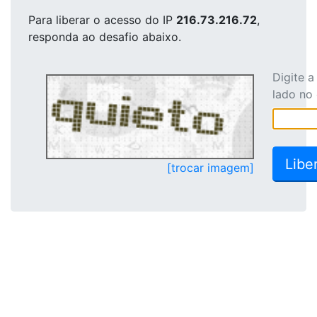
Para liberar o acesso
do IP
216.73.216.72
,
responda ao desafio abaixo.
Digite 
lado no
[trocar imagem]