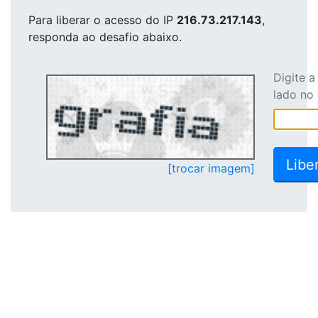
Para liberar o acesso
do IP
216.73.217.143
,
responda ao desafio abaixo.
Digite 
lado no
[trocar imagem]