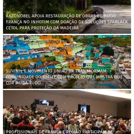
AKZONOBEL APOIA RESTAURAÇÃO DE OBRAS DE HUGO
FRANÇA NO INHOTIM COM DOAÇÃO DE SOLUÇÕES SPARLACK
CETOL PARA PROTEÇÃO DA MADEIRA
SUVINIL E MOVIMENTO UNIÃO BR TRANSFORMAM
COMUNIDADE DO RECIFE COM PROJETO QUE MOSTRA QUE
COR MUDA TUDO
PROFISSIONAIS DE FRANCA E REGIÃO PARTICIPAM DE