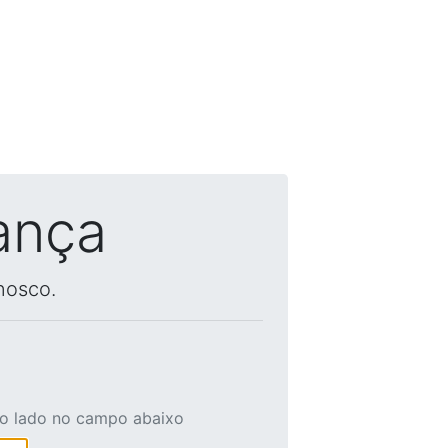
ança
nosco.
ao lado no campo abaixo