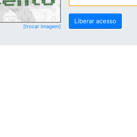
[trocar imagem]