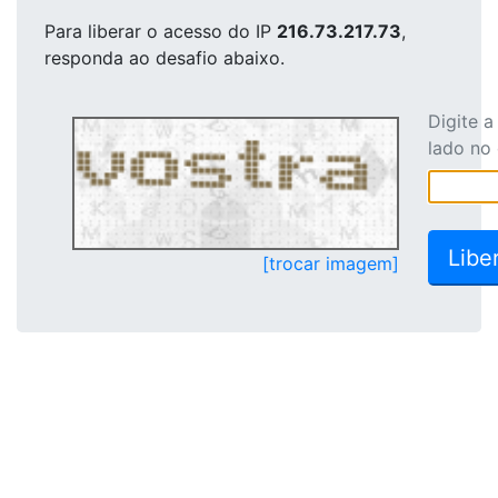
Para liberar o acesso
do IP
216.73.217.73
,
responda ao desafio abaixo.
Digite 
lado no
[trocar imagem]