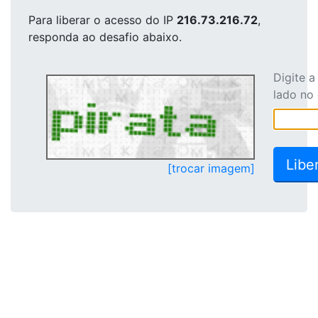
Para liberar o acesso
do IP
216.73.216.72
,
responda ao desafio abaixo.
Digite 
lado no
[trocar imagem]