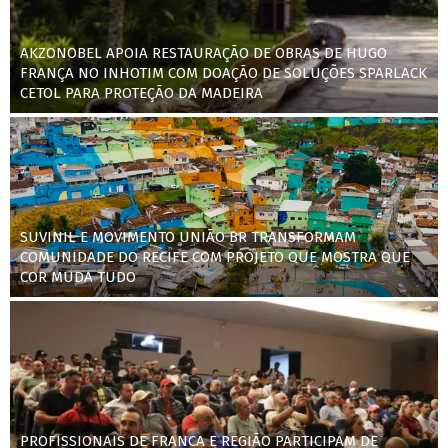
AKZONOBEL APOIA RESTAURAÇÃO DE OBRAS DE HUGO
FRANÇA NO INHOTIM COM DOAÇÃO DE SOLUÇÕES SPARLACK
CETOL PARA PROTEÇÃO DA MADEIRA
SUVINIL E MOVIMENTO UNIÃO BR TRANSFORMAM
COMUNIDADE DO RECIFE COM PROJETO QUE MOSTRA QUE
COR MUDA TUDO
PROFISSIONAIS DE FRANCA E REGIÃO PARTICIPAM DE