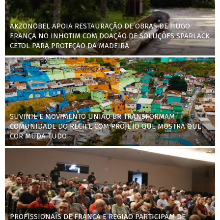
AKZONOBEL APOIA RESTAURAÇÃO DE OBRAS DE HUGO
FRANÇA NO INHOTIM COM DOAÇÃO DE SOLUÇÕES SPARLACK
CETOL PARA PROTEÇÃO DA MADEIRA
SUVINIL E MOVIMENTO UNIÃO BR TRANSFORMAM
COMUNIDADE DO RECIFE COM PROJETO QUE MOSTRA QUE
COR MUDA TUDO
PROFISSIONAIS DE FRANCA E REGIÃO PARTICIPAM DE