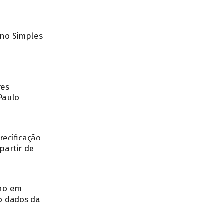
no Simples
res
Paulo
recificação
partir de
nho em
o dados da