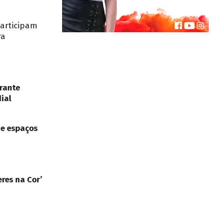
participam
ra
rante
ial
de espaços
res na Cor’