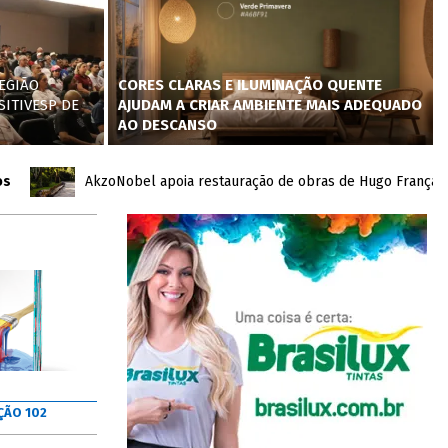
EGIÃO
CORES CLARAS E ILUMINAÇÃO QUENTE
SITIVESP DE
AJUDAM A CRIAR AMBIENTE MAIS ADEQUADO
AO DESCANSO
AkzoNobel apoia restauração de obras de Hugo França no Inh
ÇÃO 102