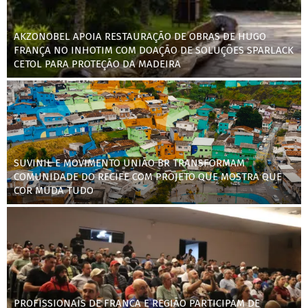
AKZONOBEL APOIA RESTAURAÇÃO DE OBRAS DE HUGO
FRANÇA NO INHOTIM COM DOAÇÃO DE SOLUÇÕES SPARLACK
CETOL PARA PROTEÇÃO DA MADEIRA
SUVINIL E MOVIMENTO UNIÃO BR TRANSFORMAM
COMUNIDADE DO RECIFE COM PROJETO QUE MOSTRA QUE
COR MUDA TUDO
PROFISSIONAIS DE FRANCA E REGIÃO PARTICIPAM DE