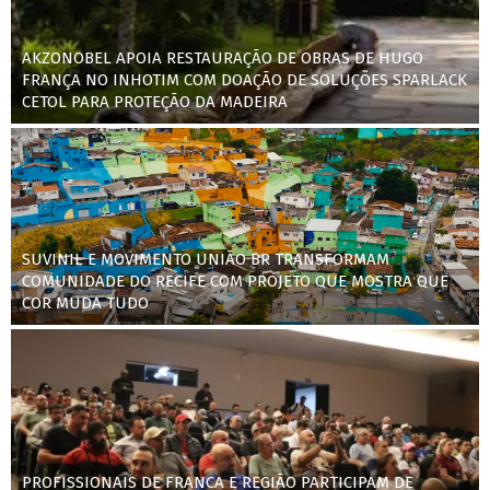
AKZONOBEL APOIA RESTAURAÇÃO DE OBRAS DE HUGO
FRANÇA NO INHOTIM COM DOAÇÃO DE SOLUÇÕES SPARLACK
CETOL PARA PROTEÇÃO DA MADEIRA
SUVINIL E MOVIMENTO UNIÃO BR TRANSFORMAM
COMUNIDADE DO RECIFE COM PROJETO QUE MOSTRA QUE
COR MUDA TUDO
PROFISSIONAIS DE FRANCA E REGIÃO PARTICIPAM DE