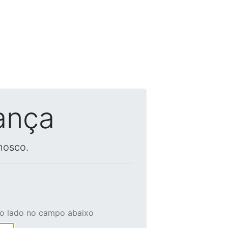
ança
nosco.
ao lado no campo abaixo