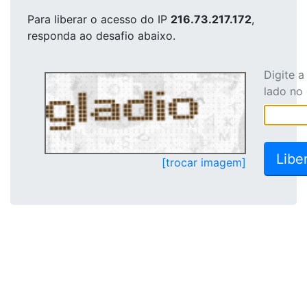
Para liberar o acesso
do IP
216.73.217.172
,
responda ao desafio abaixo.
Digite 
lado no
[trocar imagem]