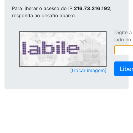
Para liberar o acesso
do IP
216.73.216.192
,
responda ao desafio abaixo.
Digite 
lado no
[trocar imagem]