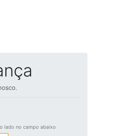
ança
nosco.
ao lado no campo abaixo