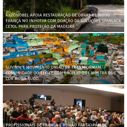
AKZONOBEL APOIA RESTAURAÇÃO DE OBRAS DE HUGO
FRANÇA NO INHOTIM COM DOAÇÃO DE SOLUÇÕES SPARLACK
CETOL PARA PROTEÇÃO DA MADEIRA
SUVINIL E MOVIMENTO UNIÃO BR TRANSFORMAM
COMUNIDADE DO RECIFE COM PROJETO QUE MOSTRA QUE
COR MUDA TUDO
PROFISSIONAIS DE FRANCA E REGIÃO PARTICIPAM DE