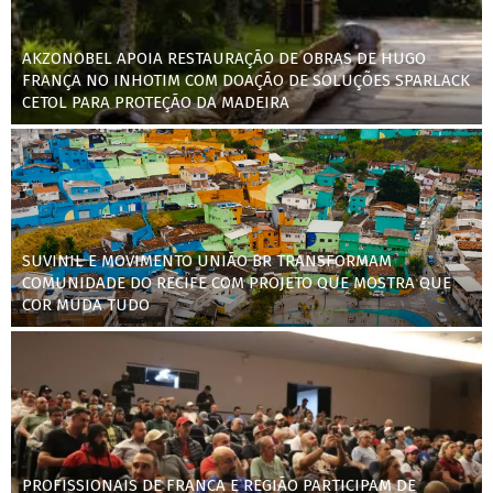
AKZONOBEL APOIA RESTAURAÇÃO DE OBRAS DE HUGO
FRANÇA NO INHOTIM COM DOAÇÃO DE SOLUÇÕES SPARLACK
CETOL PARA PROTEÇÃO DA MADEIRA
SUVINIL E MOVIMENTO UNIÃO BR TRANSFORMAM
COMUNIDADE DO RECIFE COM PROJETO QUE MOSTRA QUE
COR MUDA TUDO
PROFISSIONAIS DE FRANCA E REGIÃO PARTICIPAM DE