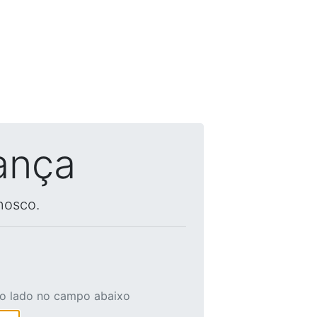
ança
nosco.
ao lado no campo abaixo