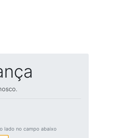
ança
nosco.
ao lado no campo abaixo