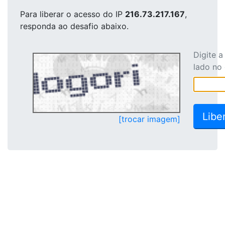
Para liberar o acesso
do IP
216.73.217.167
,
responda ao desafio abaixo.
Digite 
lado no
[trocar imagem]