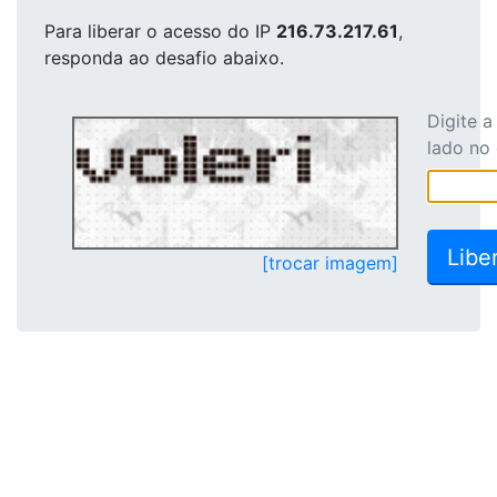
Para liberar o acesso
do IP
216.73.217.61
,
responda ao desafio abaixo.
Digite 
lado no
[trocar imagem]