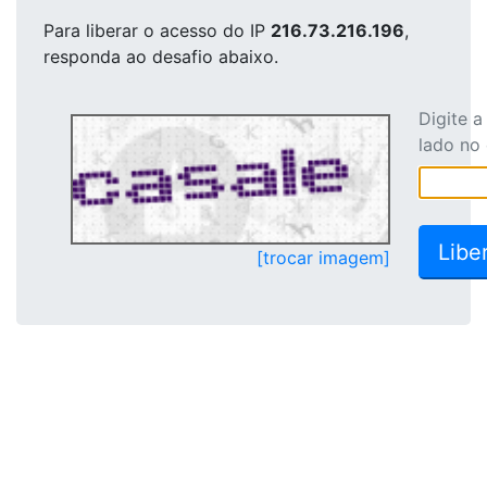
Para liberar o acesso
do IP
216.73.216.196
,
responda ao desafio abaixo.
Digite 
lado no
[trocar imagem]