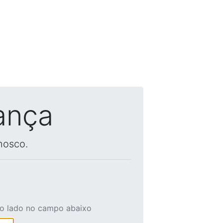
ança
nosco.
ao lado no campo abaixo