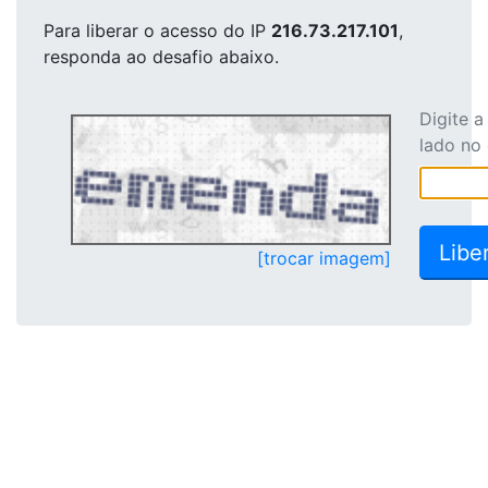
Para liberar o acesso
do IP
216.73.217.101
,
responda ao desafio abaixo.
Digite 
lado no
[trocar imagem]