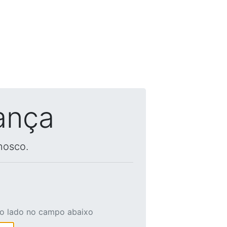
ança
nosco.
ao lado no campo abaixo