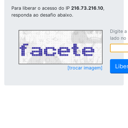
Para liberar o acesso
do IP
216.73.216.10
,
responda ao desafio abaixo.
Digite 
lado no
[trocar imagem]