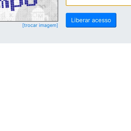
[trocar imagem]