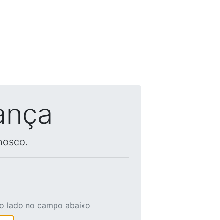
ança
nosco.
ao lado no campo abaixo